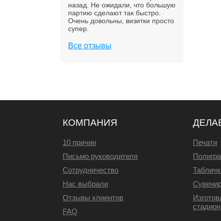
назад. Не ожидали, что большую
партию сделают так быстро.
Очень довольны, визитки просто
супер.
Все отзывы
КОМПАНИЯ
ДЕЛА
10 причин
Печати
Письмо руководителя
Полигр
Сотрудничество
Табличк
Нас выбрали
Сувени
Отзывы клиентов
Изготов
стадион
FAQ